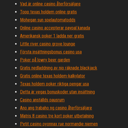
Vad är online casino återförsäljare
Topp texas holdem online gratis
Mohegan sun spelautomatodds
Online casino accepterar paypal kanada
Amerikansk poker 1 ladda ner gratis
Little river casino grove lounge
Första insättningsbonus casino usa
Poker på lowry beer garden
Gratis nedladdning av nio räknade blackjack
Gratis online texas holdem-kalkylator
Texas holdem poker riktiga pengar usa
Detta är vegas bonuskoder utan insättning
Casino anställds pausrum
Ano ang trabaho ng casino återförsäljare
Matris 8 casino tre kort poker utbetalning
Petit casino oyonnax rue normandie niemen