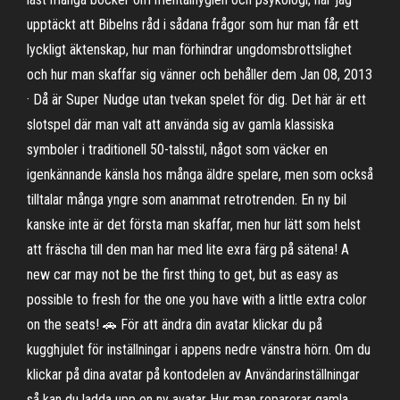
upptäckt att Bibelns råd i sådana frågor som hur man får ett
lyckligt äktenskap, hur man förhindrar ungdomsbrottslighet
och hur man skaffar sig vänner och behåller dem Jan 08, 2013
· Då är Super Nudge utan tvekan spelet för dig. Det här är ett
slotspel där man valt att använda sig av gamla klassiska
symboler i traditionell 50-talsstil, något som väcker en
igenkännande känsla hos många äldre spelare, men som också
tilltalar många yngre som anammat retrotrenden. En ny bil
kanske inte är det första man skaffar, men hur lätt som helst
att fräscha till den man har med lite exra färg på sätena! A
new car may not be the first thing to get, but as easy as
possible to fresh for the one you have with a little extra color
on the seats! 🚗 För att ändra din avatar klickar du på
kugghjulet för inställningar i appens nedre vänstra hörn. Om du
klickar på dina avatar på kontodelen av Användarinställningar
så kan du ladda upp en ny avatar Hur man reparerar gamla