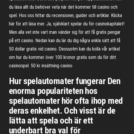
du läsa allt du behöver veta när det kommer till casino och
spel. Hos oss hittar du recensioner, guider och artiklar. Klicka
här för att läsa mer. Ja, självklart spelar du för casinokapitalet!
Men alla vet inte vart man vänder sig för att få gratis pengar
på ett casino. Nedan kan du lär du dig några enkla sätt att få
50 dollar gratis vid casino. Dessuotm kan du kolla vår artikel
om hur du kommer över 100 kronor gratis som du för ditt
casinospel. 50 kr insättning casino
Hur spelautomater fungerar Den
enorma populariteten hos
spelautomater hör ofta ihop med
deras enkelhet. Och visst är de
lätta att spela och är ett
underbart bra val för