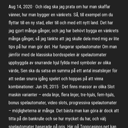
Aug 14, 2020 · Och idag ska jag prata om hur man skaffar
vänner, hur man bygger en vänkrets. Så, till exempel om du
flyttar till en ny stad, eller till och med ett nytt land. Det har
jag gjort många gånger, och jag har behövt bygga en vänkrets
många gånger, så jag tänkte att jag skulle dela med mig av lite
tips på hur man gör det. Hur fungerar spelautomater Om man
jämför med de klassiska bordsspelen är spelautomater
uppbyggda av snurrande hjul fyllda med symboler av olika
värde, Sen ska du satsa en summa på ett antal insatslinjer för
att sedan snurra igång spelet och hoppas på att vinna
kombinationer. Jun 09, 2015 · Det finns massor av olika Slot
maskin varianter – enda linje, flera linjer, tre-hjuls, fem-hjuls,
bonus spelautomater, video slots, progressiva spelautomater
– möjligheterna är många. Det bästa man kan göra är dock att
titta på din bankrulle och se hur mycket du har, och välj
spelautomater baserade på pris. Här på Toppcasinos.net kan