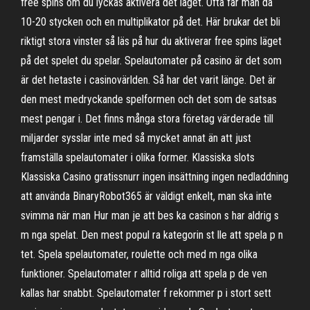
free spins om du lyckas aktivera det läget. Ofta får man då
10-20 stycken och en multiplikator på det. Här brukar det bli
riktigt stora vinster så läs på hur du aktiverar free spins läget
på det spelet du spelar. Spelautomater på casino är det som
är det hetaste i casinovärlden. Så har det varit länge. Det är
den mest medryckande spelformen och det som de satsas
mest pengar i. Det finns många stora företag värderade till
miljarder sysslar inte med så mycket annat än att just
framställa spelautomater i olika former. Klassiska slots
Klassiska Casino gratissnurr ingen insättning ingen nedladdning
att använda BinaryRobot365 är väldigt enkelt, man ska inte
svimma när man Hur man je att bes ka casinon s har aldrig s
m nga spelat. Den mest popul ra kategorin st lle att spela p n
tet. Spela spelautomater, roulette och med m nga olika
funktioner. Spelautomater r alltid roliga att spela p de ven
kallas har snabbt. Spelautomater f rekommer p i stort sett