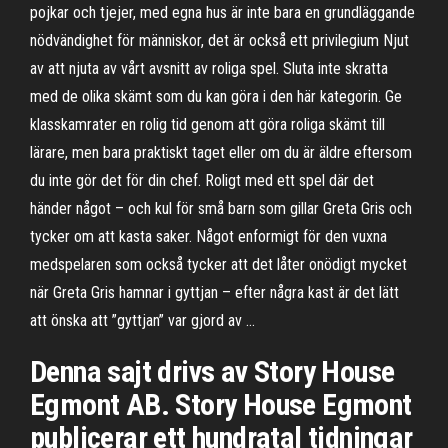
pojkar och tjejer, med egna hus är inte bara en grundläggande
nödvändighet för människor, det är också ett privilegium Njut
av att njuta av vårt avsnitt av roliga spel. Sluta inte skratta
med de olika skämt som du kan göra i den här kategorin. Ge
klasskamrater en rolig tid genom att göra roliga skämt till
lärare, men bara praktiskt taget eller om du är äldre eftersom
du inte gör det för din chef. Roligt med ett spel där det
händer något – och kul för små barn som gillar Greta Gris och
tycker om att kasta saker. Något enformigt för den vuxna
medspelaren som också tycker att det låter onödigt mycket
när Greta Gris hamnar i gyttjan – efter några kast är det lätt
att önska att ”gyttjan” var gjord av …
Denna sajt drivs av Story House
Egmont AB. Story House Egmont
publicerar ett hundratal tidningar