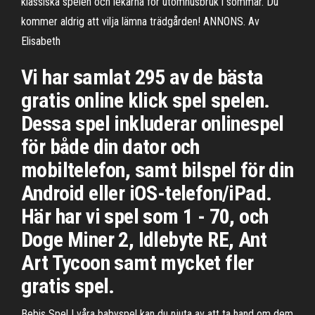
klassiska spelen och lekarna för utomhusbruk i sommar. Du
kommer aldrig att vilja lämna trädgården! ANNONS. Av
Elisabeth
Vi har samlat 295 av de bästa
gratis online klick spel spelen.
Dessa spel inkluderar onlinespel
för både din dator och
mobiltelefon, samt bilspel för din
Android eller iOS-telefon/iPad.
Här har vi spel som 1 - 70, och
Doge Miner 2, Idlebyte RE, Ant
Art Tycoon samt mycket fler
gratis spel.
Bebis Spel I våra babyspel kan du njuta av att ta hand om dem