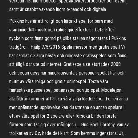
verksamhet inom böcker, spel, aktivitetsprodukter och event,
samt är snabbt växande inom e-handel och digitala
Pukkins hus är ett roligt och lärorikt spel för barn med
stämningsfull musik och roliga ljudeffekter. - Leta efter
nyckeln som finns gömd på olika ställen någonstans i Pukkins
trädgård. - Hjälp 7/5/2016 Spela massor med gratis spel! Vi
har samlat de allra bästa och roligaste gratisspelen som finns
att tillgå där ute på internet. Gratisspela.se startades 2008
och sedan dess har hundratusentals personer spelat här och
njutit av våra roliga och gratis onlinespel. Testa våra
fantastiska pusselspel, patiensspel och .io-spel. Modelejon i
alla åldrar kommer att älska våra välja kläder-spel. För en ännu
mer spännande upplevelse kan du utmana en annan spelare i
ett av våra spel för 2 spelare eller försöka bli den första
föraren som tar sig över mållinjen i … Hus Spel Dorothy, vän av
trollkarlen av Oz, hade det klart: Som hemma ingenstans. Ja,