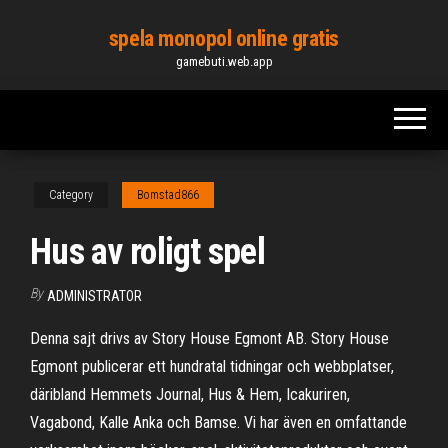
Skip
spela monopol online gratis
to
gamebuti.web.app
the
content
Category
Bomstad866
Hus av roligt spel
By
ADMINISTRATOR
Denna sajt drivs av Story House Egmont AB. Story House
Egmont publicerar ett hundratal tidningar och webbplatser,
däribland Hemmets Journal, Hus & Hem, Icakuriren,
Vagabond, Kalle Anka och Bamse. Vi har även en omfattande