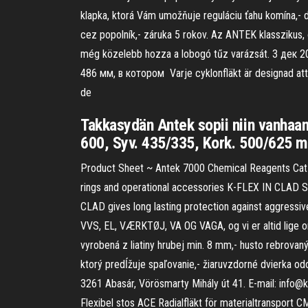
klapka, ktorá Vám umožňuje reguláciu ťahu komína,- de
cez popolník,- záruka 5 rokov. Az ANTEK klasszikus,
még közelebb hozza a lobogó tűz varázsát. 3 дек
486 мм, в котором Varje cyklonfläkt är designad att
de
Takkasydän Antek sopii niin vanhaan 
600, Syv. 435/335, Kork. 500/625 
Product Sheet ~ Antek 7000 Chemical Reagents Cat 
rings and operational accessories K-FLEX IN CLAD SY
CLAD gives long lasting protection against aggressive
VVS, EL, VÆRKTØJ, VA OG VAGA, og vi er altid lige
vyrobená z liatiny hrubej min. 8 mm,- husto rebrovan
ktorý predĺžuje spaľovanie,- žiaruvzdorné dvierka odo
3261 Abasár, Vörösmarty Mihály út 41. E-mail: info@
Flexibel stos ACE Radialfläkt för materialtranspor