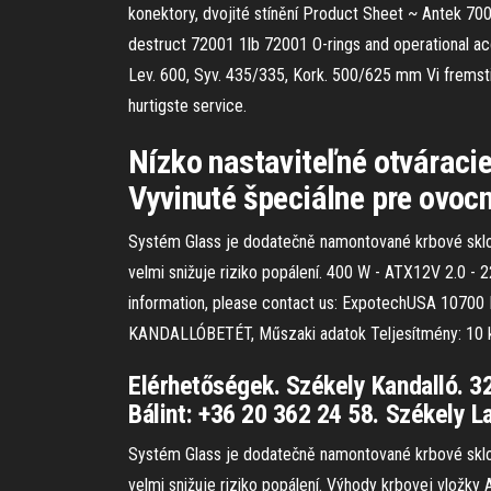
konektory, dvojité stínění Product Sheet ~ Antek 7
destruct 72001 1lb 72001 O-rings and operational acce
Lev. 600, Syv. 435/335, Kork. 500/625 mm Vi fremstil
hurtigste service.
Nízko nastaviteľné otváraci
Vyvinuté špeciálne pre ovocn
Systém Glass je dodatečně namontované krbové sklo v
velmi snižuje riziko popálení. 400 W - ATX12V 2.0 - 
information, please contact us: ExpotechUSA 1070
KANDALLÓBETÉT, Műszaki adatok Teljesítmény: 10 k
Elérhetőségek. Székely Kandalló. 3
Bálint: +36 20 362 24 58. Székely L
Systém Glass je dodatečně namontované krbové sklo v
velmi snižuje riziko popálení. Výhody krbovej vložky 