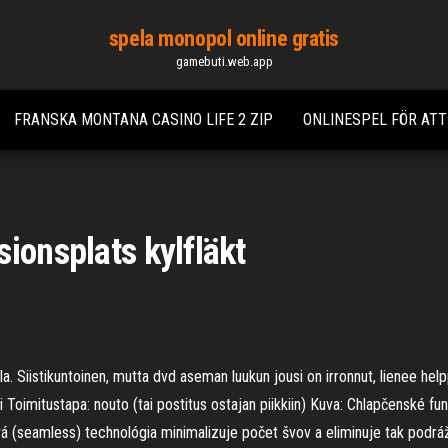
spela monopol online gratis
gamebuti.web.app
FRANSKA MONTANA CASINO LIFE 2 ZIP
ONLINESPEL FÖR AT
ionsplats kylfläkt
Siistikuntoinen, mutta dvd aseman luukun jousi on irronnut, lienee help
uori Toimitustapa: nouto (tai postitus ostajan piikkiin) Kuva: Chlapčensk
seamless) technológia minimalizuje počet švov a eliminuje tak podrážd