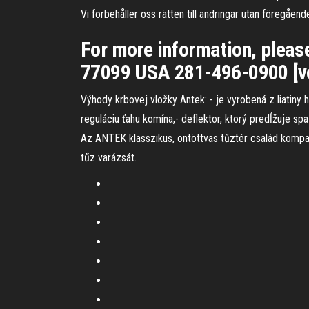
Vi förbehåller oss rätten till ändringar utan föregåe
For more information, plea
77099 USA 281-496-0900 [vo
Výhody krbovej vložky Antek: - je vyrobená z liatiny
reguláciu ťahu komína,- deflektor, ktorý predĺžuje sp
Az ANTEK klasszikus, öntöttvas tűztér család kompa
tűz varázsát.