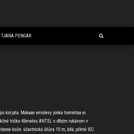
T TJÄNA PENGAR
po korjata. Mukaan emolevy jonka toimintaa ei
é funkčné tričko Klimatex ANTEL s dlhým rukávom v
enie kože. účastnická šňůra 10 m, bílá, přímé IEC