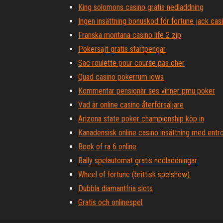
King solomons casino gratis nedladdning
Ingen insättning bonuskod för fortune jack cas
Franska montana casino life 2 zip
Pokersajt gratis startpengar
Sac roulette pour course pas cher
Quad casino pokerrum iowa
Kommentar pensionär ses vinner pmu poker
Vad är online casino återförsäljare
Arizona state poker championship köp in
Kanadensisk online casino insättning med entr
Book of ra 6 online
Bally spelautomat gratis nedladdningar
Wheel of fortune (brittisk spelshow)
Dubbla diamantfria slots
Gratis och onlinespel