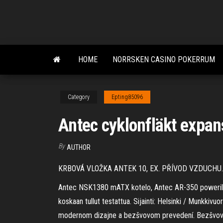
Skip
to
the
content
HOME
NORRSKEN CASINO POKERRUM
Category
Epting85096
Antec cyklonfläkt expans
By
AUTHOR
KRBOVÁ VLOŽKA ANTEK 10, EX. PŘÍVOD VZDUCHU.
Antec NSK1380 mATX kotelo, Antec AR-350 powerilla. 
koskaan tullut testattua. Sijainti: Helsinki / Munkkiv
modernom dizajne a bezšvovom prevedení. Bezšvová (