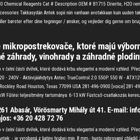
000 Chemical Reagents Cat # Description OEM # B1715 Drierite, H2O r
ssories Takkasydän Antek sopii niin vanhaan avotakkaan kuin uuden takan 
ler børster efter dine tegninger / ønsker, og vejleder dig gerne om brug
e mikropostrekovače, ktoré majú výborn
é záhrady, vinohrady a záhradné plodin
 čelní části dvířek, které dodává krbu elegantní a moderní vzhled. Před
220 - 240V - Aktiivijäähdytys Antec TrueControl 2.0 550P. 550 W - ATX12
0 Rockley Road Houston, Texas 77099 USA 281-496-0900 [voice] 281-4
W Fűtési teljesítmény tartománya: 6-13 kW Füstcső-csatlakozás kere
261 Abasár, Vörösmarty Mihály út 41. E-mail: in
ajos: +36 20 428 72 76
 čelní části dvířek, které dodává krbu elegantní a moderní vzhled. Před
Antek: - je vyrobená z liatiny hrubej min. 8 mm,- husto rebrovaný chladi