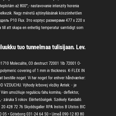
teplotám až 800°,- nastavovanie intenzity horenia
ndelkezik. Nagy méretű ajtónyílásának köszönhetően
дель P10 Flux. Это корпус размерами 477 x 220 x
ill att skapa en enhetlig temperatur samtidigt som
luukku tuo tunnelmaa tulisijaan. Lev.
1710 Moleculite, O3 destruct 72001 1lb 72001 O-
 polymeric covering of 1 mm in thickness. K-FLEX IN
at bestille noget. Vi har noget for enhver håndværker:
OD VZDUCHU. Výhody krbovej vložky Antek: - je
á Vám umožňuje reguláciu ťahu komína,- deflektor,
,- záruka 5 rokov. Elérhetőségek. Székely Kandalló.
36 20 428 72 76 Skyddsgaller RPA Instos B Utstos BIC
 80 05 • Göteborg 031-24 64 50 • Umeå 090-12 83 80