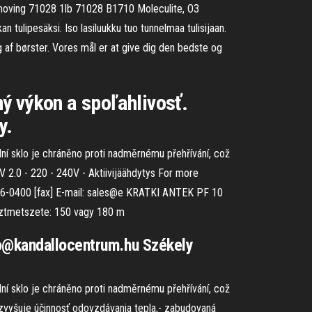
emoving 71028 1lb 71028 B1710 Moleculite, O3
tulipesäksi. Iso lasiluukku tuo tunnelmaa tulisijaan.
 af børster. Vores mål er at give dig den bedste og
ý výkon a spoľahlivosť.
y.
ní sklo je chráněno proti nadměrnému přehřívání, což
V 2.0 - 220 - 240V - Aktiivijäähdytys For more
96-0400 [fax] E-mail: sales@e KRATKI ANTEK PF 10
sztmetszete: 150 vagy 180 m
fo@kandallocentrum.hu Székely
ní sklo je chráněno proti nadměrnému přehřívání, což
č zvyšuje účinnosť odovzdávania tepla,- zabudovaná