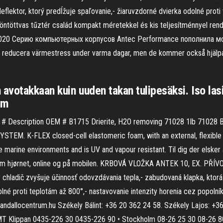
flektor, ktorý predĺžuje spaľovanie,- žiaruvzdorné dvierka odolné proti 
 öntöttvas tűztér család kompakt méretekkel és kis teljesítménnyel re
 2020 Серию компьютерных корпусов Antec Performance пополнила мо
 reducera värmestress under varma dagar, men de kommer också hjälpa t
avotakkaan kuin uuden takan tulipesäksi. Iso lasi
mm
# Description OEM # B1715 Drierite, H2O removing 71028 1lb 71028 B
STEM. K-FLEX closed-cell elastomeric foam, with an external, flexible
 marine environments and is UV and vapour resistant. Til dig der elsker 
 om hjørnet, online og på mobilen. KRBOVÁ VLOŽKA ANTEK 10, EX. PŘÍV
ý chladič zvyšuje účinnosť odovzdávania tepla,- zabudovaná klapka, ktor
lné proti teplotám až 800°,- nastavovanie intenzity horenia cez popolník
kandallocentrum.hu Székely Bálint: +36 20 362 24 58. Székely Lajos: +
t CMT Klippan 0435-226 30 0435-226 90 • Stockholm 08-26 25 30 08-26