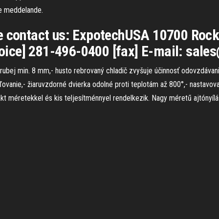
nde meddelande.
se contact us: ExpotechUSA 10700 Rock
ice] 281-496-0400 [fax] E-mail: sale
 hrubej min. 8 mm,- husto rebrovaný chladič zvyšuje účinnosť odovzdáva
aľovanie,- žiaruvzdorné dvierka odolné proti teplotám až 800°,- nastavova
kt méretekkel és kis teljesítménnyel rendelkezik. Nagy méretű ajtóny