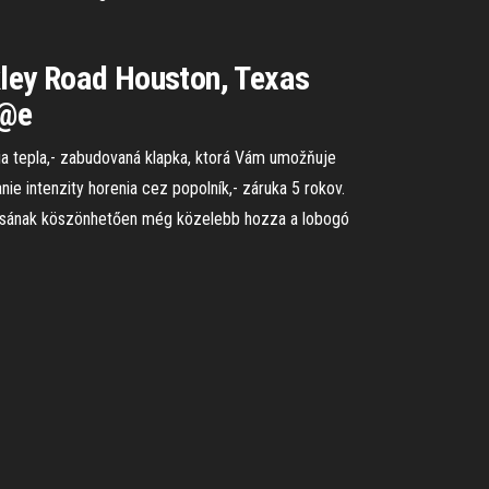
ley Road Houston, Texas
s@e
nia tepla,- zabudovaná klapka, ktorá Vám umožňuje
nie intenzity horenia cez popolník,- záruka 5 rokov.
ílásának köszönhetően még közelebb hozza a lobogó