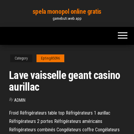
Skip
spela monopol online gratis
to
gamebuti.web.app
the
content
Category
Epting85096
Lave vaisselle geant casino
aurillac
By
ADMIN
Froid Réfrigérateurs table top Réfrigérateurs 1 aurillac
Réfrigérateurs 2 portes Réfrigérateurs américains
Réfrigérateurs combinés Congélateurs coffre Congélateurs