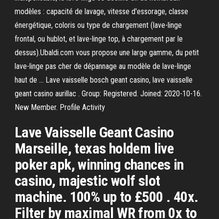
modèles : capacité de lavage, vitesse d'essorage, classe
énergétique, coloris ou type de chargement (lave-linge
frontal, ou hublot, et lave-linge top, à chargement par le
dessus).Ubaldi.com vous propose une large gamme, du petit
lave-linge pas cher de dépannage au modèle de lave-linge
haut de … Lave vaisselle bosch geant casino, lave vaisselle
geant casino aurillac . Group: Registered. Joined: 2020-10-16.
New Member. Profile Activity
Lave Vaisselle Geant Casino
Marseille, texas holdem live
poker apk, winning chances in
casino, majestic wolf slot
machine. 100% up to £500 . 40x.
Filter by maximal WR from 0x to