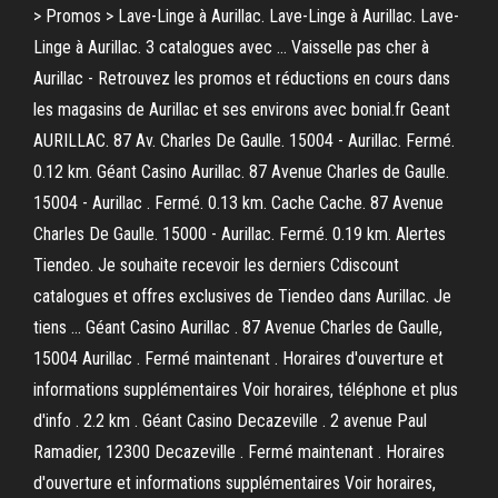
> Promos > Lave-Linge à Aurillac. Lave-Linge à Aurillac. Lave-
Linge à Aurillac. 3 catalogues avec … Vaisselle pas cher à
Aurillac - Retrouvez les promos et réductions en cours dans
les magasins de Aurillac et ses environs avec bonial.fr Geant
AURILLAC. 87 Av. Charles De Gaulle. 15004 - Aurillac. Fermé.
0.12 km. Géant Casino Aurillac. 87 Avenue Charles de Gaulle.
15004 - Aurillac . Fermé. 0.13 km. Cache Cache. 87 Avenue
Charles De Gaulle. 15000 - Aurillac. Fermé. 0.19 km. Alertes
Tiendeo. Je souhaite recevoir les derniers Cdiscount
catalogues et offres exclusives de Tiendeo dans Aurillac. Je
tiens … Géant Casino Aurillac . 87 Avenue Charles de Gaulle,
15004 Aurillac . Fermé maintenant . Horaires d'ouverture et
informations supplémentaires Voir horaires, téléphone et plus
d'info . 2.2 km . Géant Casino Decazeville . 2 avenue Paul
Ramadier, 12300 Decazeville . Fermé maintenant . Horaires
d'ouverture et informations supplémentaires Voir horaires,