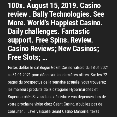
100x. August 15, 2019. Casino
review . Bally Technologies. See
More. World’s Happiest Casino.
Daily challenges. Fantastic
support. Free Spins. Review.
Casino Reviews; New Casinos;
Free Slots; …
Faites défiler le catalogue Géant Casino valable du 18.01.2021
au 31.01.2021 pour découvrir les dernières offres. Sur les 72
pages du prospectus de la semaine actuelle, vous trouverez
les meilleurs produits de la catégorie Hypermarchés et
Supermarchés.Si vous tenez à réduire vos dépenses lors de
votre prochaine visite chez Géant Casino, n'oubliez pas de
consulter … Lave Vaisselle Geant Casino Marseille, texas