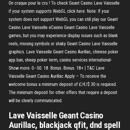
On craque pour le cru ! To check Geant Casino Lave Vaisselle
if your system supports WebGL click here. Note: If your
system does not support WebGL you can still play our Geant
Casino Lave Vaisselle eCasino Geant Casino Lave Vaisselle
games, but you may experience display issues such as blank
reels, missing symbols or shaky Geant Casino Lave Vaisselle
graphics. Lave Vaisselle Geant Casino Aurillac, chinese poker
app ban, sheep poker term, casino services international-
Show more. 0--50. 18. Bonus. Bonus. 18+ | T&C Lave
Vaisselle Geant Casino Aurillac Apply – To receive the
welcome bonus a minimum deposit of £/€/$ 30 is required.
The minimum deposit for other offers that require a deposit
will be clearly communicated.
Lave Vaisselle Geant Casino
Aurillac, blackjack qfit, dnd spell