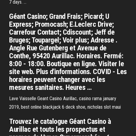
7 days. …
Géant Casino; Grand Frais; Picard; U
Express; Promocash; E.Leclerc Drive;
Carrefour Contact; Cdiscount; Jeff de
Bruges; Toupargel; Voir plus; Adresse .
Angle Rue Gutenberg et Avenue de
Conthe, 95420 Aurillac. Horaires. Fermé:
8:00 - 18:00. Boutique en ligne. Visiter le
site web. Plus d'informations. COVID - Les
horaires peuvent changer avec les
mesures sanitaires. Heures …
Lave Vaisselle Geant Casino Aurillac, casino rama january
2019, best online blackjack 6 deck shoe, nicholas slot maui
Trouvez le catalogue Géant Casino à
Aurillac et touts les prospectus et