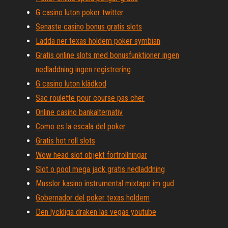
G casino luton poker twitter
Senaste casino bonus gratis slots
Ladda ner texas holdem poker symbian
Gratis online slots med bonusfunktioner ingen
nedladdning ingen registrering
G casino luton klädkod
Sac roulette pour course pas cher
Online casino bankalternativ
Como es la escala del poker
Gratis hot roll slots
Wow head slot objekt förtrollningar
Slot o pool mega jack gratis nedladdning
Musslor kasino instrumental mixtape im gud
Gobernador del poker texas holdem
Den lyckliga draken las vegas youtube