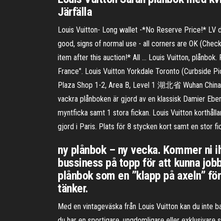
Järfälla
Louis Vuitton- Long wallet -*No Reserve Price!* LV
good, signs of normal use - all corners are OK (Check
item after this auction!* All … Louis Vuitton, plånb
France". Louis Vuitton Yorkdale Toronto (Curbside 
Plaza Shop 1-2, Area B, Level 1 湖北省 Wuhan China 
vackra plånboken är gjord av en klassisk Damier Ebe
myntficka samt 1 stora fickan. Louis Vuitton korthålla
gjord i Paris. Plats för 8 stycken kort samt en stor f
ny plånbok – ny vecka. Kommer ni ihå
bussiness på topp för att kunna jobb
plånbok som en ”klapp på axeln” för a
tänker.
Med en vintageväska från Louis Vuitton kan du inte bar
du har en sportigare, ungdomligare eller exklusivare s