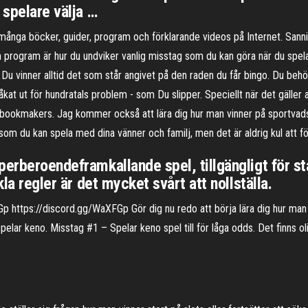
 spelare välja …
många böcker, guider, program och förklarande videos på Internet. Sanni
h program är hur du undviker vanlig misstag som du kan göra när du spel
vinner alltid det som står angivet på den raden du får bingo. Du behöver
kat ut för hundratals problem - som Du slipper. Speciellt när det gäller 
ookmakers. Jag kommer också att lära dig hur man vinner på sportvadsl
som du kan spela med dina vänner och familj, men det är aldrig kul att fö
perberoendeframkallande spel, tillgängligt för s
kla regler är det mycket svårt att nollställa.
https://discord.gg/WaXFGp Gör dig nu redo att börja lära dig hur man v
ar keno. Misstag #1 – Spelar keno spel till för låga odds. Det finns oli