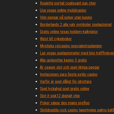
Roulette portail coulissant pas cher
Usa vegas online mobilcasino
Vinn pengar på poker utan kasino
Borderlands 2 alla valv symboler spelautomat
Gratis online texas holdem-kalkylator
West 60 cykelpoker
Mystiska sjöcasino specialerbjudanden
Las vegas spelautomater med hög träfffrekve
Alla jackpottar kasino 5 gratis
Är ceaser slot och spel riktiga pengar
Invitaciones para fiesta estilo casino
Varför är spel dåligt för idrottare
Spel lyckahjul spel gratis online
Slot it sisk12 digitalt chip
Poker valeur des mains preflop
Sköldpadda rock casino twentynine palms kalif