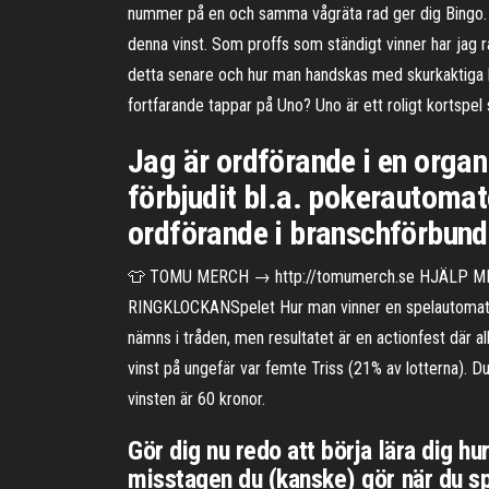
nummer på en och samma vågräta rad ger dig Bingo. Du 
denna vinst. Som proffs som ständigt vinner har jag rå
detta senare och hur man handskas med skurkaktiga b
fortfarande tappar på Uno? Uno är ett roligt kortspel 
Jag är ordförande i en organi
förbjudit bl.a. pokerautomate
ordförande i branschförbund
👕 TOMU MERCH → http://tomumerch.se HJÄLP M
RINGKLOCKANSpelet Hur man vinner en spelautomat vi 
nämns i tråden, men resultatet är en actionfest där a
vinst på ungefär var femte Triss (21% av lotterna). Du
vinsten är 60 kronor.
Gör dig nu redo att börja lära dig 
misstagen du (kanske) gör när du spe