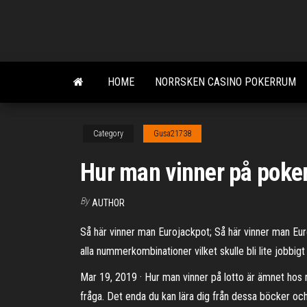
Skip
to
the
content
HOME
NORRSKEN CASINO POKERRUM
Category
Gusa21738
Hur man vinner på poke
By
AUTHOR
Så här vinner man Eurojackpot; Så här vinner man Eu
alla nummerkombinationer vilket skulle bli lite jobbi
Mar 19, 2019 · Hur man vinner på lotto är ämnet hos 
fråga. Det enda du kan lära dig från dessa böcker oc