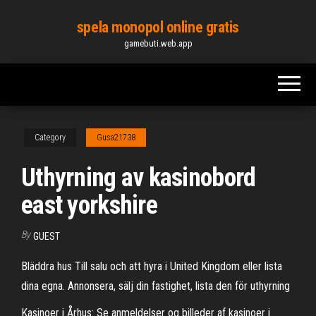
Skip
spela monopol online gratis
to
gamebuti.web.app
the
content
Category
Gusa21738
Uthyrning av kasinobord
east yorkshire
By
GUEST
Bläddra hus Till salu och att hyra i United Kingdom eller lista
dina egna. Annonsera, sälj din fastighet, lista den för uthyrning
Kasinoer i Århus: Se anmeldelser og billeder af kasinoer i