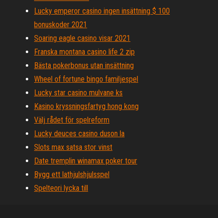
Lucky emperor casino ingen insättning $ 100
bonuskoder 2021
Soaring eagle casino visar 2021
Franska montana casino life 2 zip
Bästa pokerbonus utan insättning
Wheel of fortune bingo familjespel
Lucky star casino mulvane ks
Kasino kryssningsfartyg hong kong
Välj rådet för spelreform
Lucky deuces casino duson la
Slots max satsa stor vinst
Date tremplin winamax poker tour
Bygg ett lathjulshjulsspel
Spelteori lycka till