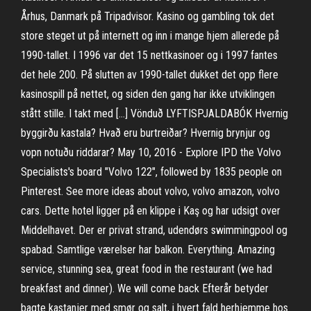
Århus, Danmark på Tripadvisor. Kasino og gambling tok det
store steget ut på internett og inn i mange hjem allerede på
1990-tallet. I 1996 var det 15 nettkasinoer og i 1997 fantes
det hele 200. På slutten av 1990-tallet dukket det opp flere
kasinospill på nettet, og siden den gang har ikke utviklingen
stått stille. I takt med […] Vönduð LYFTISPJALDABÓK Hvernig
byggirðu kastala? Hvað eru burtreiðar? Hvernig brynjur og
vopn notuðu riddarar? May 10, 2016 - Explore IPD the Volvo
Specialists's board "Volvo 122", followed by 1835 people on
Pinterest. See more ideas about volvo, volvo amazon, volvo
cars. Dette hotel ligger på en klippe i Kaş og har udsigt over
Middelhavet. Der er privat strand, udendørs swimmingpool og
spabad. Samtlige værelser har balkon. Everything. Amazing
service, stunning sea, great food in the restaurant (we had
breakfast and dinner). We will come back Efterår betyder
bagte kastanjer med smør og salt, i hvert fald herhjemme hos