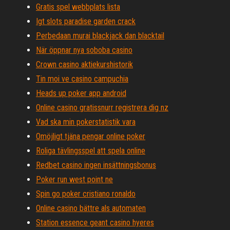
Gratis spel webbplats lista
Igt slots paradise garden crack
Perbedaan murai blackjack dan blacktail
När öppnar nya soboba casino
Crown casino aktiekurshistorik
Tin moi ve casino campuchia
Heads up poker app android
Online casino gratissnurr registrera dig nz
Vad ska min pokerstatistik vara
Omöjligt tjäna pengar online poker
Roliga tävlingsspel att spela online
Redbet casino ingen insättningsbonus
Poker run west point ne
Spin go poker cristiano ronaldo
Online casino bättre als automaten
Station essence geant casino hyeres