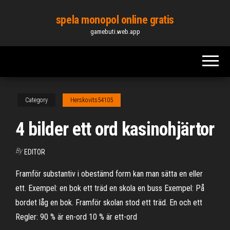
Skip
spela monopol online gratis
to
gamebuti.web.app
the
content
Category
Herskovits54105
4 bilder ett ord kasinohjärtor
By
EDITOR
Framför substantiv i obestämd form kan man sätta en eller
ett. Exempel: en bok ett träd en skola en buss Exempel: På
bordet låg en bok. Framför skolan stod ett träd. En och ett
Regler: 90 % är en-ord 10 % är ett-ord