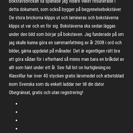
bokstavsbrickan så spånade jag vidare vilket resulterade i
detta dokument, som också bygger på begynnelsebokstäver.
De stora brickorna klipps ut och lamineras och bokstäverna
klipps ut var och en för sig. Bokstäverna ska sedan läggas
under den bild som börjar på bokstaven. Jag funderade på om
jag skulle kunna göra en sammanfattning av år 2008 i ord och
bilder, gärna uppdelat på månader. Det är egentligen rätt bra
att göra sådan för i efterhand så minns man bara en bråkdel av
allt som hänt under ett år. See full list on hurtiglesing.no
KlassKlur har över 40 stycken gratis läromedel och arbetsblad
inom Svenska som du enkelt laddar ner till din dator.
Obegränsat, gratis och utan registrering!