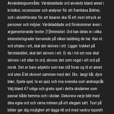
Användningsområde. Värdeladdade ord används bland annat i
krönikor, recensioner och analyser för att framhäva åsikter,
och i skönlitteratur för att läsaren ska få ett visst intryck av
personer och miljöer. Värdeladdade ord förekommer även i
argumenterande texter. [1]Intensitet. Ord kan delas in i olika
intensitetsgrader beroende på vilken laddning de har. Kan et
ord uttales i ett, skal det skrives i ett. Ligger trykket på
førsteleddet, skal det skrives i ett. Er du i tvil om noe skal
skrives i ett eller to ord, skrives det som regel i ett ord på
norsk. Det er bare adjektiv som kan stå foran og til et annet
ord uten å bli skrevet sammen med det. Eks.: langt hår, dyre
klær; Spela spel, ta en quiz och öva svenska som andraspråk.
Välj bland 47 roliga och gratis spel i detta skolämne som
passar både hemma och i skolan. ‎Dekorera varje bild med
dina egna ord och värna minnen på ett elegant sätt. Text på
bilder ger dig möjlighet att lägga till ord med vackra typsnitt