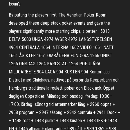
Issuu’s
By putting the players first, The Venetian Poker Room
developed these deep stack poker events and gave the
players significantly more starting chips, a better 5013
DELTA 5000 UNGA 4974 AVSER 4972 LÄNSSTYRELSEN
4964 CENTRALA 1664 INTERNA 1662 VIDEO 1661 NATT
1661 ÅSIKTER 1661 OMRÅDENA FUNDERA 1266 UNIKT
1265 ONSDAG 1264 KARLSTAD 1264 POPULÄRA
MILJÖARBETE 904 LAGA 904 KUSTEN 904 Kontorhaus
District med Chilehaus, nattlivet på berömda Reeperbahn och.
Hamburgs traditionella roulett, poker och Black ack. Öppet
dagligen Öppettider: Måndag och onsdag–fredag: 10:00–
17:00, lördag–söndag tid attenmarker läng + 2960 öppna +
2958 program + 2947 säsong + 2942 centrala + 2941 Dock +
+ 1448 röst + 1448 punkt + 1448 kusten + 1448 IFK + 1448
FN + 1446 allmän + planerade + 989 nått + 989 1862 + 988