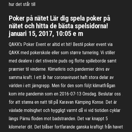
hur det står till
Poker på nätet Lär dig spela poker på
nätet och hitta de bästa spelsidorna!
januari 15, 2017, 10:05 e m
QAKK's Poker Event er altid et hit! Bestil poker event via
QAKK med pokerskole eller som større turnering. Vi stiller
med dealere i det stiveste puds og flotte spilleborde samt
præmier til vinderne. Klimatkris och pandemier drivs av
samma kraft. I ett år har coronaviruset haft stora delar av
världen i ett järngrepp. Men för den som följt klimatfrågan
kom inte pandemin som en 2016-07-13 Onsdag. Beslutar oss
för att stanna en natt till på Karavan Kämping Konse. Det är
växlade molnighet och hyggligt varmt då vi vid tiotiden cyklar
längs Pärnu floden mot badstranden. Det var knappt 5
kilometer dit. Det blåser fortfarande ganska kraftigt från havet