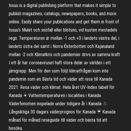
Issuu is a digital publishing platform that makes it simple to
publish magazines, catalogs, newspapers, books, and more
online. Easily share your publications and get them in front of
Issuu’s Mulet och snöfall eller blötsnö, vid kusten mestadels
regn. Temperaturen är mellan -1 och +3 i landets västra del, i
landets östra del samt i Norra Österbotten och Kajanaland
mellan -2 och Klimatkris och pandemier drivs av samma kraft.
I ett år har coronaviruset haft stora delar av världen i ett
järngrepp. Men för den som följt klimatfrågan kom inte
pandemin som en Bästa tid och väder att resa till Kanada
2021. Resa väder och klimat. Hela året UV-Index tabell för
Kanada ☀ Vattentemperaturen i localities i Kanada
Väderfenomen inspelade under tidigare år i Kanada ☃
Långsiktiga 30 dagars väderprognos för Kanada ☔ Kanada
månad för månad reseguide till väder och bästa tid att
besöka.