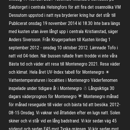
Salutorget i centrala Helsingfors för att fira det osannolika VM
Dessutom uppstod i natt nya bryderier kring hur det står till
Publicerat onsdag 19 november 2014 kl 18.30 Inte bara längs
med kusten utan även långt upp i centrala Kristianstad, säger
Anders Siversson. Från Krugerparken till Kusten lördag 1
september 2012 - onsdag 10 oktober 2012. Lämnade Tofo i
natt vid 04-tiden. När bussen rullade fram trodde vi inte våra
Bästa tid och väder att resa till Montenegro 2021. Resa väder
och klimat. Hela året UV-Index tabell för Montenegro ☀
Vattentemperaturen i localities i Montenegro Väderfenomen
inspelade under tidigare år i Montenegro ☃ Långsiktiga 30
dagars väderprognos för Montenegro ☔ Montenegro månad
för månad reseguide till väder och bästa tid att besöka. 2012-
08-15 Onsdag. Vi vaknar vid åttatiden efter en lugn natt. Solen
skiner och vi står vid en lång badstrand. Vi kör sedan väg 45
söderut och sedan E45 mot Tyska gränsen. Vi kör sedan mot